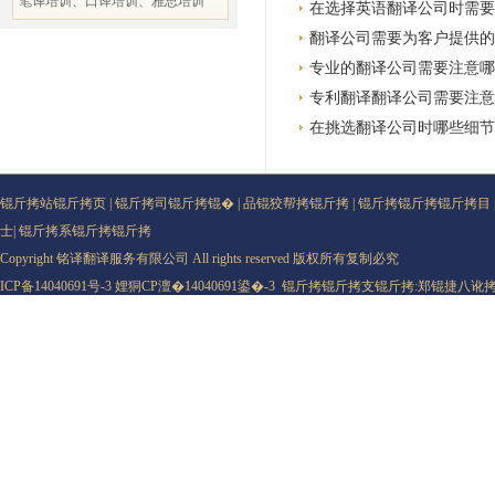
笔译培训、口译培训、雅思培训
在选择英语翻译公司时需要
翻译公司需要为客户提供的
专业的翻译公司需要注意哪
专利翻译翻译公司需要注意
在挑选翻译公司时哪些细节
锟斤拷站锟斤拷页
|
锟斤拷司锟斤拷锟�
|
品锟狡帮拷锟斤拷
|
锟斤拷锟斤拷锟斤拷目
士
|
锟斤拷系锟斤拷锟斤拷
Copyright 铭译翻译服务有限公司 All rights reserved 版权所有复制必究
ICP备14040691号-3
娌狪CP澶�14040691鍙�-3
锟斤拷锟斤拷支锟斤拷:
郑锟捷八讹