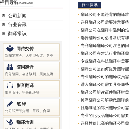
行业资讯
翻译公司不能违背的翻译准
※
公司新闻
选择翻译公司需要注意哪些
※
行业资讯
翻译公司在翻译中遇到的难
※
翻译常识
选择翻译公司必备常识有哪
专利翻译翻译公司注意的问
同传交传
翻译公司在建筑行业翻译需
新闻发布会、大中型会议、各类
专业翻译在科技翻译中需要
陪同翻译
翻译公司是如何提升翻译能
商务陪同、会务谈判、展览交流
专业翻译公司的翻译议员需
进入翻译公司需要具备哪些
影音翻译
翻译公司解读证件翻译时需
影音听译、字幕配译等
铭泽翻译公司解读做翻译前
笔 译
挑选满意的郑州翻译公司需
公司和产品介绍、章程、合同
专业的化妆品翻译公司需要
翻译培训
选择性价比高的翻译公司需