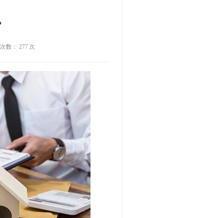
？
击次数： 277 次