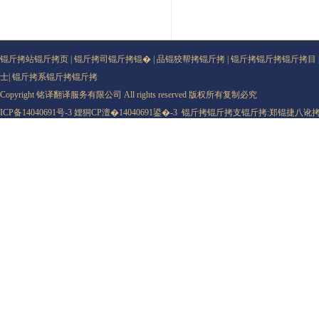
锟斤拷站锟斤拷页
|
锟斤拷司锟斤拷锟�
|
品锟狡帮拷锟斤拷
|
锟斤拷锟斤拷锟斤拷目
士
|
锟斤拷系锟斤拷锟斤拷
Copyright 铭译翻译服务有限公司 All rights reserved 版权所有复制必究
ICP备14040691号-3
娌狪CP澶�14040691鍙�-3
锟斤拷锟斤拷支锟斤拷:
郑锟捷八讹