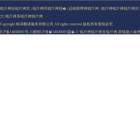
锟斤拷站锟斤拷页
|
锟斤拷司锟斤拷锟�
|
品锟狡帮拷锟斤拷
|
锟斤拷锟斤拷锟斤拷目
士
|
锟斤拷系锟斤拷锟斤拷
Copyright 铭译翻译服务有限公司 All rights reserved 版权所有复制必究
ICP备14040691号-3
娌狪CP澶�14040691鍙�-3
锟斤拷锟斤拷支锟斤拷:
郑锟捷八讹