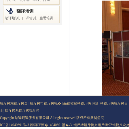
翻译培训
笔译培训、口译培训、雅思培训
锟斤拷站锟斤拷页
|
锟斤拷司锟斤拷锟�
|
品锟狡帮拷锟斤拷
|
锟斤拷锟斤拷锟斤拷目
士
|
锟斤拷系锟斤拷锟斤拷
Copyright 铭译翻译服务有限公司 All rights reserved 版权所有复制必究
ICP备14040691号-3
娌狪CP澶�14040691鍙�-3
锟斤拷锟斤拷支锟斤拷:
郑锟捷八讹