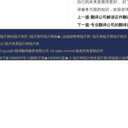
自己的未来发展得更好。 
译服务方面的知识，欢迎咨
上一篇:翻译公司解读证件翻
下一篇:专业翻译公司的翻译
锟斤拷站锟斤拷页
|
锟斤拷司锟斤拷锟�
|
品锟狡帮拷锟斤拷
|
锟斤拷锟斤拷锟斤拷目
士
|
锟斤拷系锟斤拷锟斤拷
Copyright 铭译翻译服务有限公司 All rights reserved 版权所有复制必究
ICP备14040691号-3
娌狪CP澶�14040691鍙�-3
锟斤拷锟斤拷支锟斤拷:
郑锟捷八讹