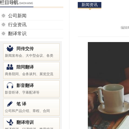
新闻资讯
※
公司新闻
※
行业资讯
编辑时
※
翻译常识
同传交传
新闻发布会、大中型会议、各类
陪同翻译
商务陪同、会务谈判、展览交流
影音翻译
影音听译、字幕配译等
笔 译
公司和产品介绍、章程、合同
翻译培训