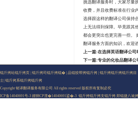
挑选翻译服务时，大家尽量
收费，并且收费标准在行业
选择跟这样的翻译公司保持
上无法得到保障。毕竟跟其
都会更突出也更完善一些。
翻译服务方面的知识，欢迎
上一篇:在选择英语翻译公司
下一篇:专业的化妆品翻译公
锟斤拷站锟斤拷页
|
锟斤拷司锟斤拷锟�
|
品锟狡帮拷锟斤拷
|
锟斤拷锟斤拷锟斤拷目
士
|
锟斤拷系锟斤拷锟斤拷
Copyright 铭译翻译服务有限公司 All rights reserved 版权所有复制必究
ICP备14040691号-3
娌狪CP澶�14040691鍙�-3
锟斤拷锟斤拷支锟斤拷:
郑锟捷八讹