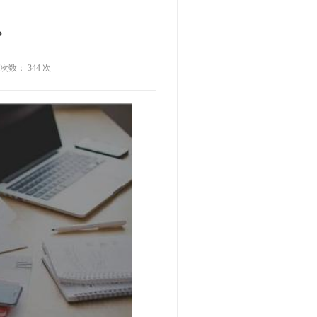
？
击次数： 344 次