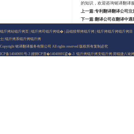
的知识，欢迎咨询铭译翻译
上一篇:专利翻译翻译公司注
下一篇:翻译公司在翻译中遇
锟斤拷站锟斤拷页
|
锟斤拷司锟斤拷锟�
|
品锟狡帮拷锟斤拷
|
锟斤拷锟斤拷锟斤拷目
士
|
锟斤拷系锟斤拷锟斤拷
Copyright 铭译翻译服务有限公司 All rights reserved 版权所有复制必究
ICP备14040691号-3
娌狪CP澶�14040691鍙�-3
锟斤拷锟斤拷支锟斤拷:
郑锟捷八讹