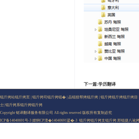
下一篇:学历翻译
锟斤拷站锟斤拷页
|
锟斤拷司锟斤拷锟�
|
品锟狡帮拷锟斤拷
|
锟斤拷锟斤拷锟斤拷目
士
|
锟斤拷系锟斤拷锟斤拷
Copyright 铭译翻译服务有限公司 All rights reserved 版权所有复制必究
ICP备14040691号-3
娌狪CP澶�14040691鍙�-3
锟斤拷锟斤拷支锟斤拷:
郑锟捷八讹