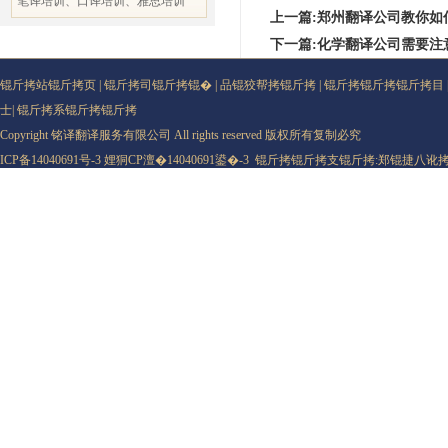
笔译培训、口译培训、雅思培训
上一篇:郑州翻译公司教你如
下一篇:化学翻译公司需要注
锟斤拷站锟斤拷页
|
锟斤拷司锟斤拷锟�
|
品锟狡帮拷锟斤拷
|
锟斤拷锟斤拷锟斤拷目
士
|
锟斤拷系锟斤拷锟斤拷
Copyright 铭译翻译服务有限公司 All rights reserved 版权所有复制必究
ICP备14040691号-3
娌狪CP澶�14040691鍙�-3
锟斤拷锟斤拷支锟斤拷:
郑锟捷八讹