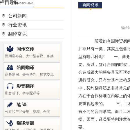
新闻资讯
※
公司新闻
※
行业资讯
编辑时间
※
翻译常识
随着如今国际贸易间在沟
同传交传
并非只有一类，其实是包含
新闻发布会、大中型会议、各类
型有哪几种呢? 一、商务
要。所以，签订合同的时候
陪同翻译
会造成很大的损失且无可误
商务陪同、会务谈判、展览交流
进行研究，只有对基本架构
影音翻译
中，契约翻译还是非常常见
影音听译、字幕配译等
方在于合作标准在内容上的
要重视起来的。 三、工程
笔 译
有不同的合同形式。而且工
公司和产品介绍、章程、合同
据。因而，译员要特别注意
翻译培训
要。