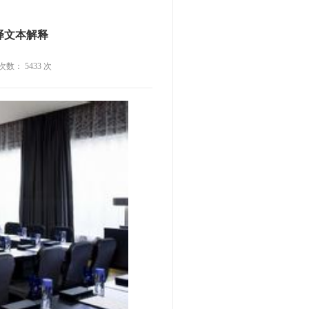
译文本解释
击次数： 5433 次