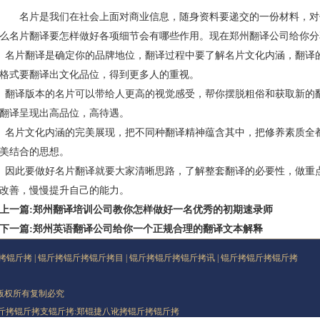
名片是我们在社会上面对商业信息，随身资料要递交的一份材料，对
么名片翻译要怎样做好各项细节会有哪些作用。现在
郑州翻译公司
给你分
名片翻译是确定你的品牌地位，翻译过程中要了解名片文化内涵，翻译的深
格式要翻译出文化品位，得到更多人的重视。
翻译版本的名片可以带给人更高的视觉感受，帮你摆脱粗俗和获取新的
翻译呈现出高品位，高待遇。
名片文化内涵的完美展现，把不同种翻译精神蕴含其中，把修养素质全
美结合的思想。
因此要做好名片翻译就要大家清晰思路，了解整套翻译的必要性，做重
改善，慢慢提升自己的能力。
上一篇:郑州翻译培训公司教你怎样做好一名优秀的初期速录师
下一篇:郑州英语翻译公司给你一个正规合理的翻译文本解释
拷锟斤拷
|
锟斤拷锟斤拷锟斤拷目
|
锟斤拷锟斤拷锟斤拷讯
|
锟斤拷锟斤拷锟斤拷
rved 版权所有复制必究
斤拷锟斤拷支锟斤拷:
郑锟捷八讹拷锟斤拷锟斤拷