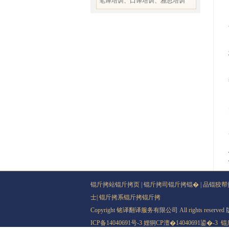
笔译培训、口译培训、雅思培训
锟斤拷站锟斤拷页
|
锟斤拷司锟斤拷锟�
|
品锟狡帮
士
|
锟斤拷系锟斤拷锟斤拷
Copyright 铭译翻译服务有限公司 All rights rese
ICP备14040691号-3
娌狪CP澶�14040691鍙�-3
锟