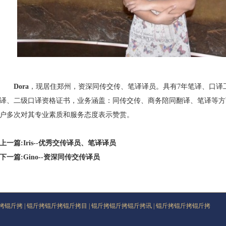
Dora
，现居住郑州，资深同传交传、笔译译员。具有7年笔译、口译
译、二级口译资格证书，业务涵盖：同传交传、商务陪同翻译、笔译等方
户多次对其专业素质和服务态度表示赞赏。
上一篇:Iris--优秀交传译员、笔译译员
下一篇:Gino--资深同传交传译员
拷锟斤拷
|
锟斤拷锟斤拷锟斤拷目
|
锟斤拷锟斤拷锟斤拷讯
|
锟斤拷锟斤拷锟斤拷