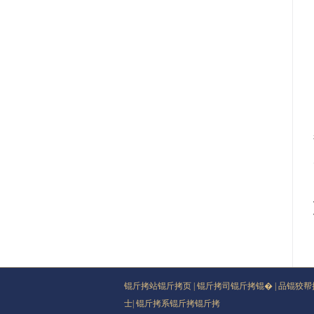
锟斤拷站锟斤拷页
|
锟斤拷司锟斤拷锟�
|
品锟狡帮
士
|
锟斤拷系锟斤拷锟斤拷