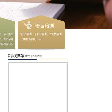
语言培训
程、合同财
笔译培训、口译培训、雅思培训
件、标书网
（出国留学）等
材料翻译等