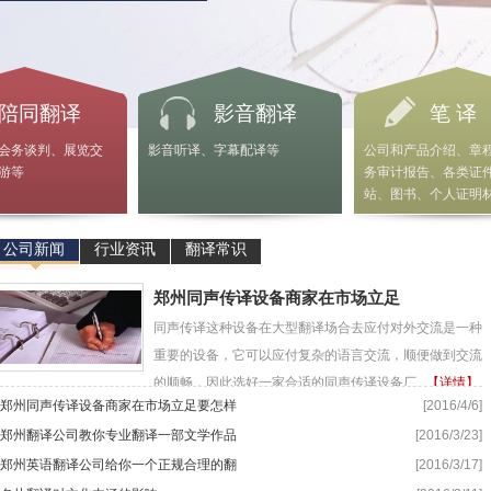
陪同翻译
影音翻译
笔 译
会务谈判、展览交
影音听译、字幕配译等
公司和产品介绍、章
游等
务审计报告、各类证
站、图书、个人证明
公司新闻
行业资讯
翻译常识
郑州同声传译设备商家在市场立足
同声传译这种设备在大型翻译场合去应付对外交流是一种
重要的设备，它可以应付复杂的语言交流，顺便做到交流
的顺畅，因此选好一家合适的同声传译设备厂...
【详情】
郑州同声传译设备商家在市场立足要怎样
[2016/4/6]
郑州翻译公司教你专业翻译一部文学作品
[2016/3/23]
郑州英语翻译公司给你一个正规合理的翻
[2016/3/17]