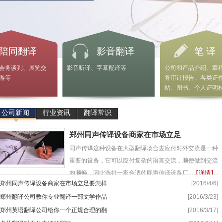
陪同翻译
影音翻译
笔 译
会务谈判、展览交
影音听译、字幕配译等
公司和产品介绍、章
游等
务审计报告、各类证
站、图书、个人证明
公司新闻
行业资讯
翻译常识
郑州同声传译设备商家在市场立足
同声传译这种设备在大型翻译场合去应付对外交流是一种
重要的设备，它可以应付复杂的语言交流，顺便做到交流
的顺畅，因此选好一家合适的同声传译设备厂...
【详情】
郑州同声传译设备商家在市场立足要怎样
[2016/4/6]
郑州翻译公司教你专业翻译一部文学作品
[2016/3/23]
郑州英语翻译公司给你一个正规合理的翻
[2016/3/17]