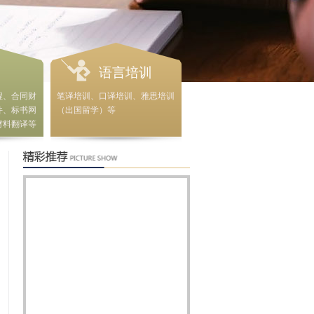
语言培训
程、合同财
笔译培训、口译培训、雅思培训
件、标书网
（出国留学）等
材料翻译等