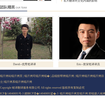
名片翻译对文化内涵的影响
David--优秀笔译译
Eric--资深笔译译员
锟斤拷站锟斤拷页
|
锟斤拷司锟斤拷锟�
|
品锟狡帮拷锟斤拷
|
锟斤拷锟斤拷锟斤拷目
士
|
锟斤拷系锟斤拷锟斤拷
Copyright 铭译翻译服务有限公司 All rights reserved 版权所有复制必究
ICP备14040691号-3
娌狪CP澶�14040691鍙�-3
锟斤拷锟斤拷支锟斤拷:
郑锟捷八讹