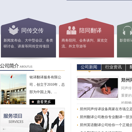
同传交传
陪同翻译
新闻发布会、大中型会议、各类
商务陪同、会务谈判、展览交
影音听
研讨会、讲座等同传交传项目
流、外文导游等
公司新闻
行业资讯
铭译翻译服务有限公
郑州
司，创立于2010年，总
同声传
部为中国上海。...
重要的
的顺畅
郑州同声传译设备商家在市场立
郑州翻译公司教你专业翻译一部
郑州英语翻译公司给你一个正规