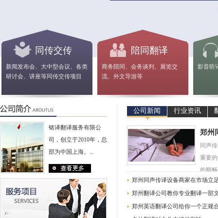
同传交传
陪同翻译
新闻发布会、大中型会议、各类
商务陪同、会务谈判、展览交
影音听
研讨会、讲座等同传交传项目
流、外文导游等
公司新闻
行业资讯
铭译翻译服务有限公
郑州
司，创立于2010年，总
同声传
部为中国上海。...
重要的
的顺畅
郑州同声传译设备商家在市场立
郑州翻译公司教你专业翻译一部
郑州英语翻译公司给你一个正规