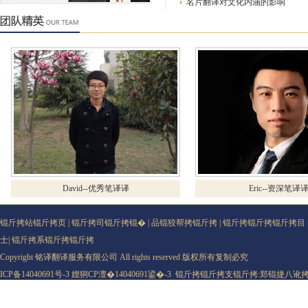
名片翻译对文化内涵的影响
David--优秀笔译译
Eric--资深笔译译
锟斤拷站锟斤拷页
|
锟斤拷司锟斤拷锟�
|
品锟狡帮拷锟斤拷
|
锟斤拷锟斤拷锟斤拷目
士
|
锟斤拷系锟斤拷锟斤拷
Copyright 铭译翻译服务有限公司 All rights reserved 版权所有复制必究
ICP备14040691号-3
娌狪CP澶�14040691鍙�-3
锟斤拷锟斤拷支锟斤拷:
郑锟捷八讹